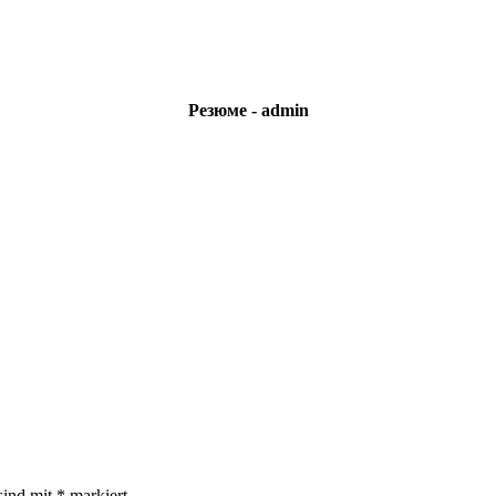
Резюме - admin
sind mit
*
markiert