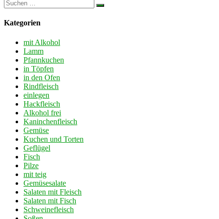
Kategorien
mit Alkohol
Lamm
Pfannkuchen
in Töpfen
in den Ofen
Rindfleisch
einlegen
Hackfleisch
Alkohol frei
Kaninchenfleisch
Gemüse
Kuchen und Torten
Geflügel
Fisch
Pilze
mit teig
Gemüsesalate
Salaten mit Fleisch
Salaten mit Fisch
Schweinefleisch
Soßen