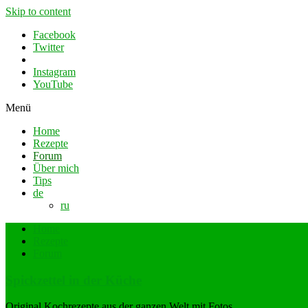
Skip to content
Facebook
Twitter
Instagram
YouTube
Menü
Home
Rezepte
Forum
Über mich
Tips
de
ru
Home
Rezepte
Forum
Spickzettel in der Küche
Original Kochrezepte aus der ganzen Welt mit Fotos