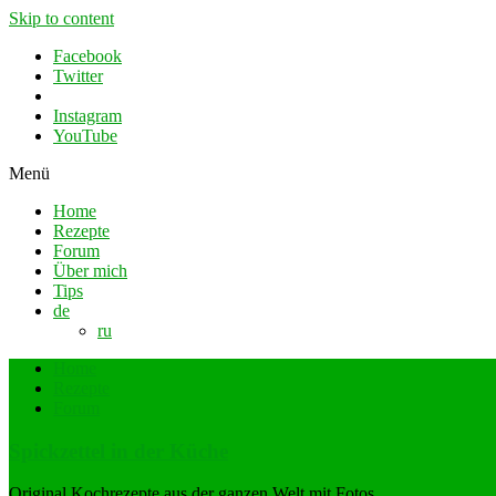
Skip to content
Facebook
Twitter
Instagram
YouTube
Menü
Home
Rezepte
Forum
Über mich
Tips
de
ru
Home
Rezepte
Forum
Spickzettel in der Küche
Original Kochrezepte aus der ganzen Welt mit Fotos