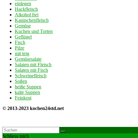
einlegen
Hackfleisch
Alkohol frei
Kaninchenfleisch
Gemüse
Kuchen und Torten
Geflügel
Fisch
Pilze
mit teig
Gemüsesalate
Salaten mit Fleisch
Salaten mit Fisch
Schweinefleisch
Soßen
heiße Suppen
kalte Suppen
Feinkost
© 2013-2023 kochen24std.net
Schliess mich