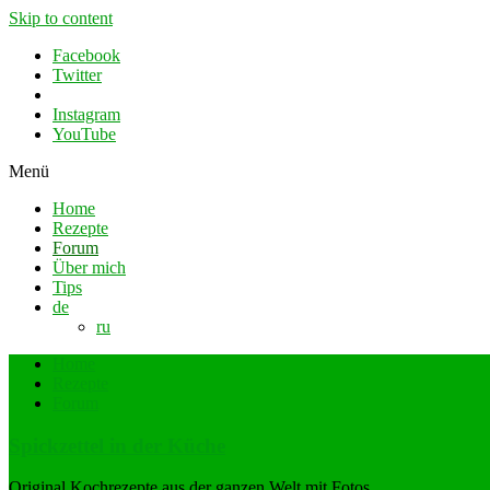
Skip to content
Facebook
Twitter
Instagram
YouTube
Menü
Home
Rezepte
Forum
Über mich
Tips
de
ru
Home
Rezepte
Forum
Spickzettel in der Küche
Original Kochrezepte aus der ganzen Welt mit Fotos