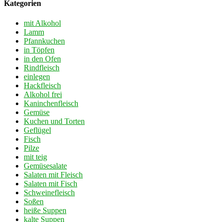
Kategorien
mit Alkohol
Lamm
Pfannkuchen
in Töpfen
in den Ofen
Rindfleisch
einlegen
Hackfleisch
Alkohol frei
Kaninchenfleisch
Gemüse
Kuchen und Torten
Geflügel
Fisch
Pilze
mit teig
Gemüsesalate
Salaten mit Fleisch
Salaten mit Fisch
Schweinefleisch
Soßen
heiße Suppen
kalte Suppen