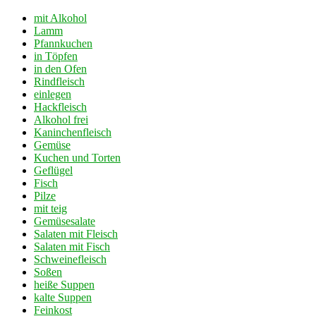
mit Alkohol
Lamm
Pfannkuchen
in Töpfen
in den Ofen
Rindfleisch
einlegen
Hackfleisch
Alkohol frei
Kaninchenfleisch
Gemüse
Kuchen und Torten
Geflügel
Fisch
Pilze
mit teig
Gemüsesalate
Salaten mit Fleisch
Salaten mit Fisch
Schweinefleisch
Soßen
heiße Suppen
kalte Suppen
Feinkost