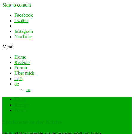
Skip to content
Facebook
Twitter
Instagram
YouTube
Menü
Home
Rezepte
Forum
Über mich
Tips
de
ru
Home
Rezepte
Forum
Spickzettel in der Küche
Original Kochrezepte aus der ganzen Welt mit Fotos