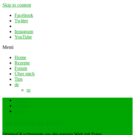
Skip to content
Facebook
Twitter
Instagram
YouTube
Menü
Home
Rezepte
Forum
Über mich
Tips
de
ru
Home
Rezepte
Forum
Spickzettel in der Küche
Original Kochrezepte aus der ganzen Welt mit Fotos