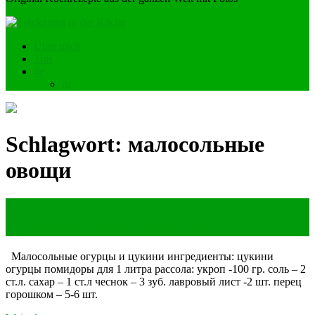
Über mich
Tips
de
ru
Schlagwort:
малосольные
овощи
Малосольные огурцы и цукини /
Gesalzene Gurken und Zucchini
Малосольные огурцы и цукини ингредиенты: цукини
огурцы помидоры для 1 литра рассола: укроп -100 гр. соль – 2
ст.л. сахар – 1 ст.л чеснок – 3 зуб. лавровый лист -2 шт. перец
горошком – 5-6 шт.