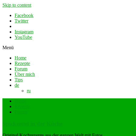
Skip to content
Facebook
Twitter
Instagram
YouTube
Menü
Home
Rezepte
Forum
Über mich
Tips
de
ru
Home
Rezepte
Forum
Spickzettel in der Küche
Original Kochrezepte aus der ganzen Welt mit Fotos