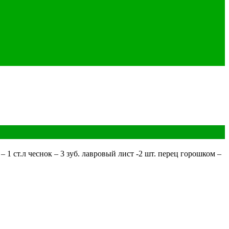
1 ст.л чеснок – 3 зуб. лавровый лист -2 шт. перец горошком –