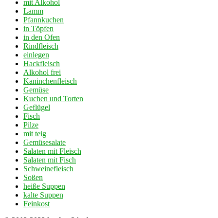
mit Alkohol
Lamm
Pfannkuchen
in Töpfen
in den Ofen
Rindfleisch
einlegen
Hackfleisch
Alkohol frei
Kaninchenfleisch
Gemüse
Kuchen und Torten
Geflügel
Fisch
Pilze
mit teig
Gemüsesalate
Salaten mit Fleisch
Salaten mit Fisch
Schweinefleisch
Soßen
heiße Suppen
kalte Suppen
Feinkost