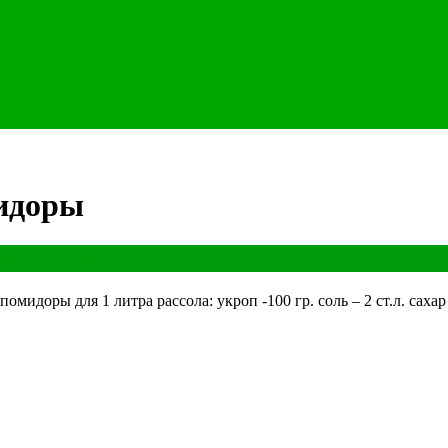
идоры
ne Gurken und Zucchini
оры для 1 литра рассола: укроп -100 гр. соль – 2 ст.л. сахар – 