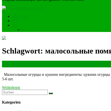
Über mich
Tips
de
ru
Schlagwort:
малосольные пом
Малосольные огурцы и цукини / Gesalze
Малосольные огурцы и цукини ингредиенты: цукини огурцы помид
5-6 шт.
Weiterlesen
Kategorien