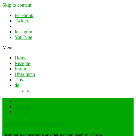
Skip to content
Facebook
Twitter
Instagram
YouTube
Menü
Home
Rezepte
Forum
Über mich
Tips
de
ru
Home
Rezepte
Forum
Spickzettel in der Küche
Original Kochrezepte aus der ganzen Welt mit Fotos