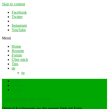
Skip to content
Facebook
Twitter
Instagram
YouTube
Menü
Home
Rezepte
Forum
Über mich
Tips
de
ru
Home
Rezepte
Forum
Spickzettel in der Küche
Original Kochrezepte aus der ganzen Welt mit Fotos