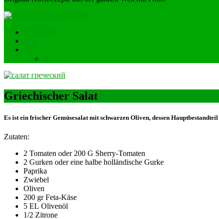
Über mich
Tips
de
ru
Griechischer Salat
Es ist ein frischer Gemüsesalat mit schwarzen Oliven, dessen Hauptbestandteil f
Zutaten:
2 Tomaten oder 200 G Sherry-Tomaten
2 Gurken oder eine halbe holländische Gurke
Paprika
Zwiebel
Oliven
200 gr Feta-Käse
5 EL Olivenöl
1/2 Zitrone