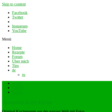
Skip to content
Facebook
Twitter
Instagram
YouTube
Menü
Home
Rezepte
Forum
Über mich
Tips
de
ru
Home
Rezepte
Forum
Spickzettel in der Küche
Original Kochrezepte aus der ganzen Welt mit Fotos