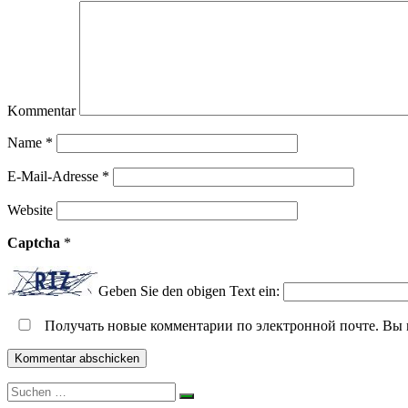
Kommentar
Name
*
E-Mail-Adresse
*
Website
Captcha
*
Geben Sie den obigen Text ein:
Получать новые комментарии по электронной почте. Вы