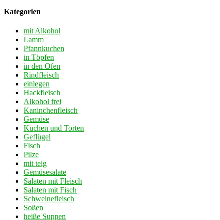
Kategorien
mit Alkohol
Lamm
Pfannkuchen
in Töpfen
in den Ofen
Rindfleisch
einlegen
Hackfleisch
Alkohol frei
Kaninchenfleisch
Gemüse
Kuchen und Torten
Geflügel
Fisch
Pilze
mit teig
Gemüsesalate
Salaten mit Fleisch
Salaten mit Fisch
Schweinefleisch
Soßen
heiße Suppen