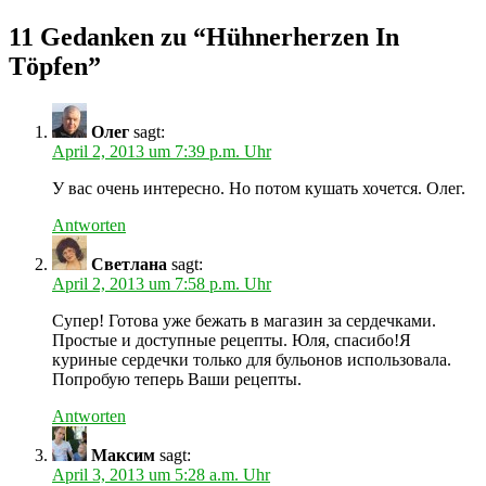
11 Gedanken zu “
Hühnerherzen In
Töpfen
”
Олег
sagt:
April 2, 2013 um 7:39 p.m. Uhr
У вас очень интересно. Но потом кушать хочется. Олег.
Antworten
Светлана
sagt:
April 2, 2013 um 7:58 p.m. Uhr
Супер! Готова уже бежать в магазин за сердечками.
Простые и доступные рецепты. Юля, спасибо!Я
куриные сердечки только для бульонов использовала.
Попробую теперь Ваши рецепты.
Antworten
Максим
sagt:
April 3, 2013 um 5:28 a.m. Uhr