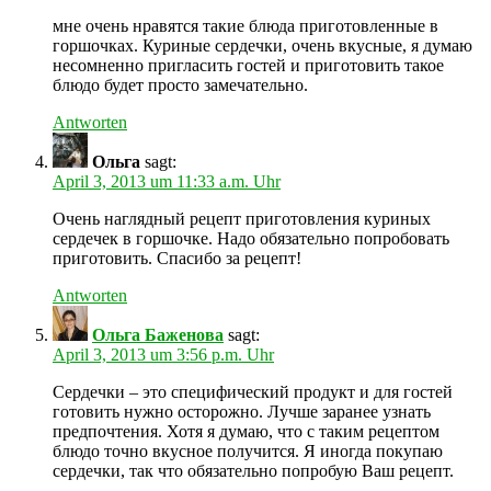
мне очень нравятся такие блюда приготовленные в
горшочках. Куриные сердечки, очень вкусные, я думаю
несомненно пригласить гостей и приготовить такое
блюдо будет просто замечательно.
Antworten
Ольга
sagt:
April 3, 2013 um 11:33 a.m. Uhr
Очень наглядный рецепт приготовления куриных
сердечек в горшочке. Надо обязательно попробовать
приготовить. Спасибо за рецепт!
Antworten
Ольга Баженова
sagt:
April 3, 2013 um 3:56 p.m. Uhr
Сердечки – это специфический продукт и для гостей
готовить нужно осторожно. Лучше заранее узнать
предпочтения. Хотя я думаю, что с таким рецептом
блюдо точно вкусное получится. Я иногда покупаю
сердечки, так что обязательно попробую Ваш рецепт.