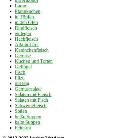
mit Alkohol
Lamm
Pfannkuchen
in Töpfen
in den Ofen
Rindfleisch
einlegen
Hackfleisch
Alkohol frei
Kaninchenfleisch
Gemüse
Kuchen und Torten
Geflügel
Fisch
Pilze
mit teig
Gemüsesalate
Salaten mit Fleisch
Salaten mit Fisch
Schweinefleisch
Soßen
heiße Suppen
kalte Suppen
Feinkost