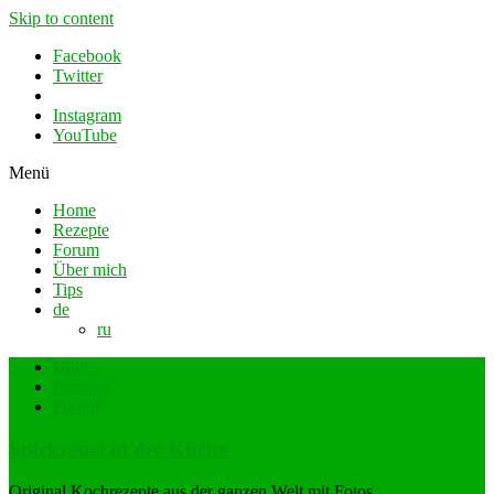
Skip to content
Facebook
Twitter
Instagram
YouTube
Menü
Home
Rezepte
Forum
Über mich
Tips
de
ru
Home
Rezepte
Forum
Spickzettel in der Küche
Original Kochrezepte aus der ganzen Welt mit Fotos