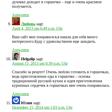
духовке доходит в горшочке – еще и очень красивое
получается.
Antworten
Любовь
sagt:
April 4, 2013 um 6:49 p.m. Uhr
Ваш сайт мне понравился,я нашла для себя много
интересного.Буду с удовольствием еще заходить.
Antworten
Helgalip
sagt:
August 15, 2013 um 6:39 p.m. Uhr
Спасибо за рецепт! Очень люблю готовить в горшочках,
ведь приготовление еды в горшочке – основа
традиционной русской кухни и идея приготовления
куринных сердечек в горшочках мне очень понравилась.
Antworten
Юлия
sagt:
Dezember 15, 2014 um 1:03 p.m. Uhr