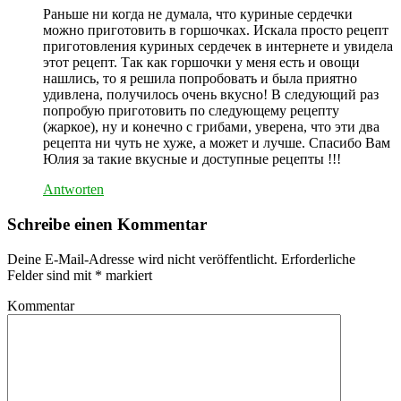
Раньше ни когда не думала, что куриные сердечки
можно приготовить в горшочках. Искала просто рецепт
приготовления куриных сердечек в интернете и увидела
этот рецепт. Так как горшочки у меня есть и овощи
нашлись, то я решила попробовать и была приятно
удивлена, получилось очень вкусно! В следующий раз
попробую приготовить по следующему рецепту
(жаркое), ну и конечно с грибами, уверена, что эти два
рецепта ни чуть не хуже, а может и лучше. Спасибо Вам
Юлия за такие вкусные и доступные рецепты !!!
Antworten
Schreibe einen Kommentar
Deine E-Mail-Adresse wird nicht veröffentlicht.
Erforderliche
Felder sind mit
*
markiert
Kommentar