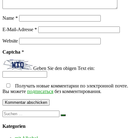
Name
*
E-Mail-Adresse
*
Website
Captcha
*
Geben Sie den obigen Text ein:
Получать новые комментарии по электронной почте.
Вы можете
подписаться
без комментирования.
Kategorien