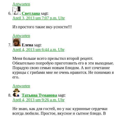
Antworten
Светлана
sagt:
April 3, 2013 um 7:07 p.m. Uhr
Из простого такие вку-усности!!!
Antworten
Елена
sagt:
April 4, 2013 um 6:44 a.m. Uhr
Меня больше всего прельстил второй рецепт.
Обязательно попробую приготовить его в эти выходные.
Порадую свою семью новым блюдом. А вот сочетание
курицы с грибами мне не очень нравится. Не понимаю я
его.
Antworten
Татьяна Туманова
sagt:
April 4, 2013 um 9:26 a.m. Uhr
Не знаю, как для гостей, но у нас куринные сердечки
всегда любили. Простое, вкусное и сытное блюдо. В