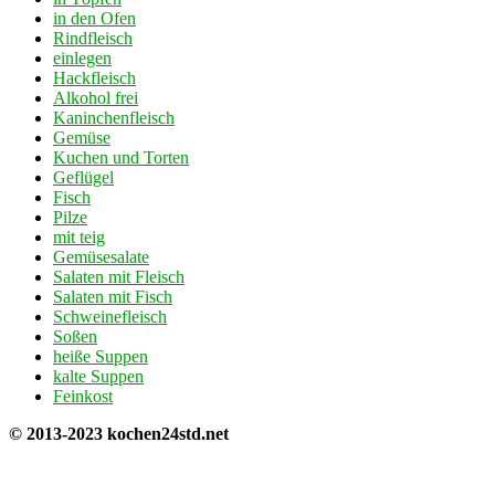
in den Ofen
Rindfleisch
einlegen
Hackfleisch
Alkohol frei
Kaninchenfleisch
Gemüse
Kuchen und Torten
Geflügel
Fisch
Pilze
mit teig
Gemüsesalate
Salaten mit Fleisch
Salaten mit Fisch
Schweinefleisch
Soßen
heiße Suppen
kalte Suppen
Feinkost
© 2013-2023 kochen24std.net