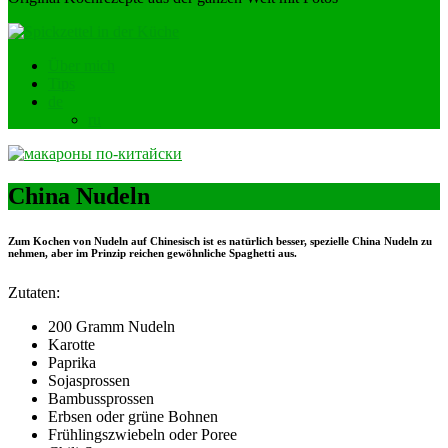
Über mich
Tips
de
ru
China Nudeln
Zum Kochen von Nudeln auf Chinesisch ist es natürlich besser, spezielle China Nudeln zu
nehmen, aber im Prinzip reichen gewöhnliche Spaghetti aus.
Zutaten:
200 Gramm Nudeln
Karotte
Paprika
Sojasprossen
Bambussprossen
Erbsen oder grüne Bohnen
Frühlingszwiebeln oder Poree