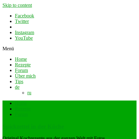
Skip to content
Facebook
Twitter
Instagram
YouTube
Menü
Home
Rezepte
Forum
Über mich
Tips
de
ru
Home
Rezepte
Forum
Spickzettel in der Küche
Original Kochrezepte aus der ganzen Welt mit Fotos