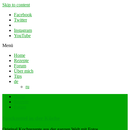
Skip to content
Facebook
Twitter
Instagram
YouTube
Menü
Home
Rezepte
Forum
Über mich
Tips
de
ru
Home
Rezepte
Forum
Spickzettel in der Küche
Original Kochrezepte aus der ganzen Welt mit Fotos