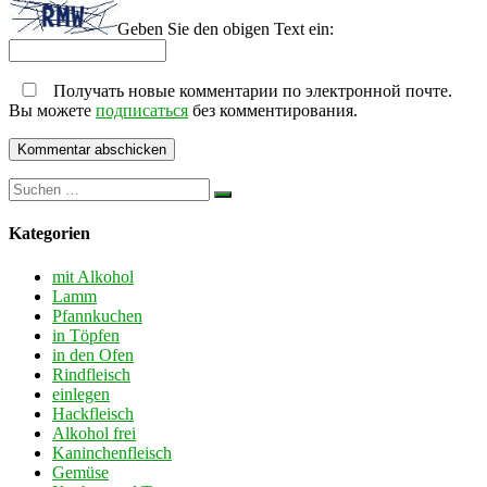
Geben Sie den obigen Text ein:
Получать новые комментарии по электронной почте.
Вы можете
подписаться
без комментирования.
Kategorien
mit Alkohol
Lamm
Pfannkuchen
in Töpfen
in den Ofen
Rindfleisch
einlegen
Hackfleisch
Alkohol frei
Kaninchenfleisch
Gemüse