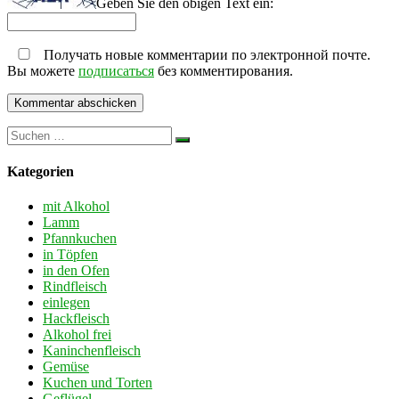
Geben Sie den obigen Text ein:
Получать новые комментарии по электронной почте.
Вы можете
подписаться
без комментирования.
Kategorien
mit Alkohol
Lamm
Pfannkuchen
in Töpfen
in den Ofen
Rindfleisch
einlegen
Hackfleisch
Alkohol frei
Kaninchenfleisch
Gemüse
Kuchen und Torten
Geflügel