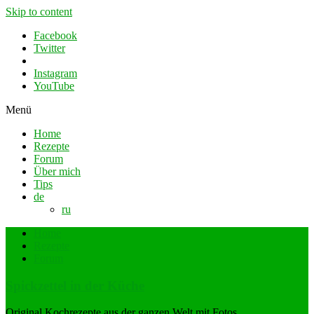
Skip to content
Facebook
Twitter
Instagram
YouTube
Menü
Home
Rezepte
Forum
Über mich
Tips
de
ru
Home
Rezepte
Forum
Spickzettel in der Küche
Original Kochrezepte aus der ganzen Welt mit Fotos