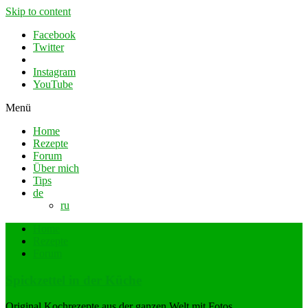
Skip to content
Facebook
Twitter
Instagram
YouTube
Menü
Home
Rezepte
Forum
Über mich
Tips
de
ru
Home
Rezepte
Forum
Spickzettel in der Küche
Original Kochrezepte aus der ganzen Welt mit Fotos