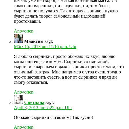
пачках уже не творог, а мягкая казеиновая масса. Из
такого ни вареники, ни ватрушки, ни, тем более,
сырники не получатся. Так что для сырников нужно
будет делать творог самодельный издомашней
простокваши.
Antworten
Мааксим
sagt:
März 15, 2013 um 11:16 p.m. Uhr
Я люблю сырники, просто обожаю их вкус, люблю
когда они еще с изюмом. Сырники со сметаной,
сырники с вареньем и даже сырники просто с чаем, это
отличный завтрак. Мне например с утра очень трудно
что-то заставить съесть, а вот от сырников я вряд ли
смогу отказаться.
Antworten
Светлана
sagt:
April 3, 2013 um 7:25 p.m. Uhr
Обожаю сырники с изюмом! Так вусно!
Antworten