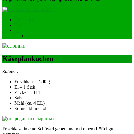
Über mich
Tips
de
ru
Käsepfankuchen
Zutaten:
Frischkäse – 500 g.
Ei – 1 Stck.
Zucker – 3 EL
Salz
Mehl (ca. 4 EL)
Sonnenblumenöl
Frischkäse in eine Schüssel geben und mit einem Löffel gut