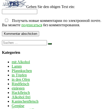
Geben Sie den obigen Text ein:
Получать новые комментарии по электронной почте.
Вы можете
подписаться
без комментирования.
Kategorien
mit Alkohol
Lamm
Pfannkuchen
in Töpfen
in den Ofen
Rindfleisch
einlegen
Hackfleisch
Alkohol frei
Kaninchenfleisch
Gemüse