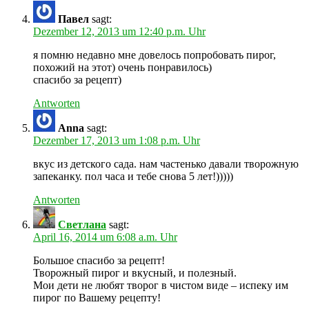
Павел
sagt:
Dezember 12, 2013 um 12:40 p.m. Uhr
я помню недавно мне довелось попробовать пирог,
похожий на этот) очень понравилось)
спасибо за рецепт)
Antworten
Anna
sagt:
Dezember 17, 2013 um 1:08 p.m. Uhr
вкус из детского сада. нам частенько давали творожную
запеканку. пол часа и тебе снова 5 лет!)))))
Antworten
Светлана
sagt:
April 16, 2014 um 6:08 a.m. Uhr
Большое спасибо за рецепт!
Творожный пирог и вкусный, и полезный.
Мои дети не любят творог в чистом виде – испеку им
пирог по Вашему рецепту!