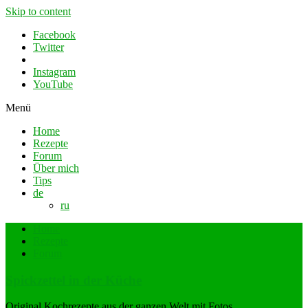
Skip to content
Facebook
Twitter
Instagram
YouTube
Menü
Home
Rezepte
Forum
Über mich
Tips
de
ru
Home
Rezepte
Forum
Spickzettel in der Küche
Original Kochrezepte aus der ganzen Welt mit Fotos