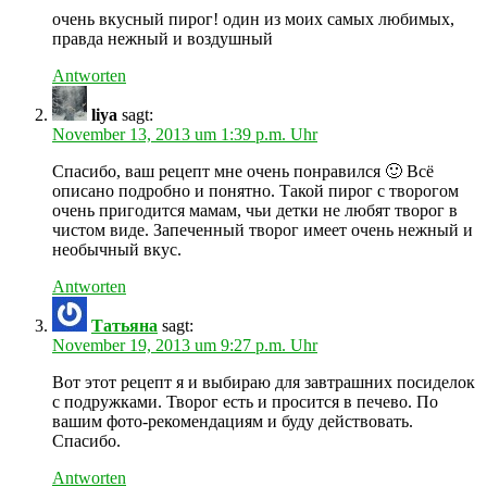
очень вкусный пирог! один из моих самых любимых,
правда нежный и воздушный
Antworten
liya
sagt:
November 13, 2013 um 1:39 p.m. Uhr
Спасибо, ваш рецепт мне очень понравился 🙂 Всё
описано подробно и понятно. Такой пирог с творогом
очень пригодится мамам, чьи детки не любят творог в
чистом виде. Запеченный творог имеет очень нежный и
необычный вкус.
Antworten
Татьяна
sagt:
November 19, 2013 um 9:27 p.m. Uhr
Вот этот рецепт я и выбираю для завтрашних посиделок
с подружками. Творог есть и просится в печево. По
вашим фото-рекомендациям и буду действовать.
Спасибо.
Antworten