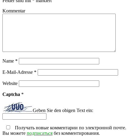
Felder sind mit
*
markiert
Kommentar
Name
*
E-Mail-Adresse
*
Website
Captcha
*
Geben Sie den obigen Text ein:
Получать новые комментарии по электронной почте.
Вы можете
подписаться
без комментирования.