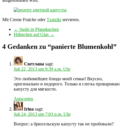
aufgenommen wird.
Mit Creme Fraiche oder
Tzatziki
servieren.
←
Sushi in Pfannkuchen
Hähnchen auf Glas
→
4 Gedanken zu “
panierte Blumenkohl
”
Светлана
sagt:
Juli 22, 2013 um 9:39 a.m. Uhr
Это любимейшее блюдо моей семьи! Вкусно,
оригинально и недорого. Только я слегка провариваю
капусту для мягкости.
Antworten
Irina
sagt:
Juli 24, 2013 um 7:03 p.m. Uhr
Вопрос: а брюсельскую капусту так не пробовали?