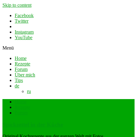
Skip to content
Facebook
Twitter
Instagram
YouTube
Menü
Home
Rezepte
Forum
Über mich
Tips
de
ru
Home
Rezepte
Forum
Spickzettel in der Küche
Original Kochrezepte aus der ganzen Welt mit Fotos