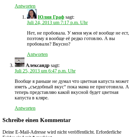
Antworten
Юлия Граф
sagt:
Juli 24, 2013 um 7:17 p.m. Uhr
Нет, не пробовала. У меня муж её вообще не ест,
поэтому я вообще её редко готовлю. А вы
пробовали? Вкусно?
Antworten
Александр
sagt:
Juli 25, 2013 um 6:47 p.m. Uhr
Вообще я раньше не думал что цветная капуста может
иметь „съедобный вкус“ пока мама не приготовила. А
теперь представляю какой вкусной будет цветная
капуста в кляре.
Antworten
Schreibe einen Kommentar
Deine E-Mail-Adresse wird nicht veröffentlicht.
Erforderliche