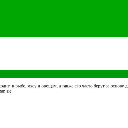
одит к рыбе, мясу и овощам, а также его часто берут за основу 
an sie