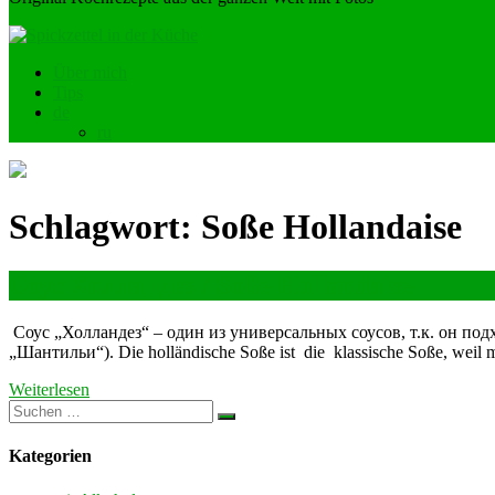
Über mich
Tips
de
ru
Schlagwort:
Soße Hollandaise
Соус Холландез / Soße Hollandaise
Соус „Холландез“ – один из универсальных соусов, т.к. он подх
„Шантильи“). Die holländische Soße ist die klassische Soße, weil m
Weiterlesen
Kategorien