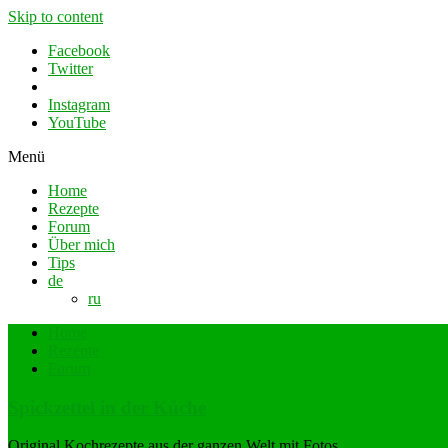
Skip to content
Facebook
Twitter
Instagram
YouTube
Menü
Home
Rezepte
Forum
Über mich
Tips
de
ru
Home
Rezepte
Forum
Spickzettel in der Küche
Original Kochrezepte aus der ganzen Welt mit Fotos