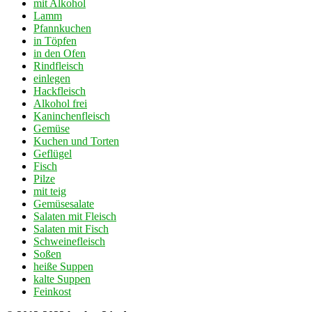
mit Alkohol
Lamm
Pfannkuchen
in Töpfen
in den Ofen
Rindfleisch
einlegen
Hackfleisch
Alkohol frei
Kaninchenfleisch
Gemüse
Kuchen und Torten
Geflügel
Fisch
Pilze
mit teig
Gemüsesalate
Salaten mit Fleisch
Salaten mit Fisch
Schweinefleisch
Soßen
heiße Suppen
kalte Suppen
Feinkost