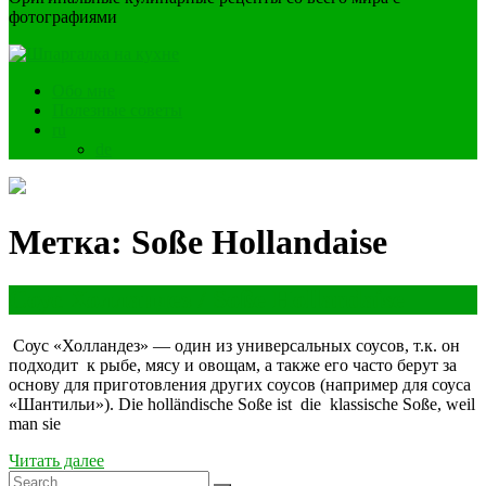
фотографиями
Обо мне
Полезные советы
ru
de
Метка:
Soße Hollandaise
Соус Холландез / Soße Hollandaise
Соус «Холландез» — один из универсальных соусов, т.к. он
подходит к рыбе, мясу и овощам, а также его часто берут за
основу для приготовления других соусов (например для соуса
«Шантильи»). Die holländische Soße ist die klassische Soße, weil
man sie
Читать далее