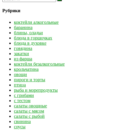
Рубрики
коктейли алкогольные
баранина
блины, оладьи
блюда в горшочках
блюда в духовке
говядина
закатки
из фарша
коктейли безалкогольные
крольчатина
овощи
пироги и торты
птица
рыба и морепродукты
с грибами
с тестом
салаты овощные
салаты с мясом
салаты с рыбой
свинина
соусы