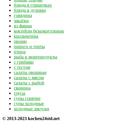
блюда в горшочках
блюда в духовке
говядина
закатки
из фарша
коктейли безалкогольные
крольчатина
овощи
пироги и торты
птица
рыба и морепродукты
с грибами
с тестом
салаты овощные
салаты с мясом
салаты с рыбой
свинина
соусы
супы горячие
супы холодные
холодные закуски
© 2013-2023 kochen24std.net