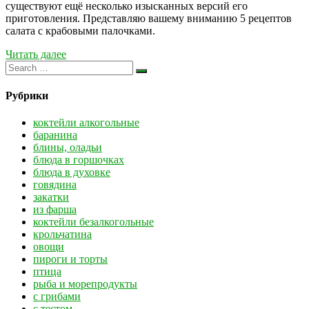
существуют ещё несколько изысканных версий его
приготовления. Представляю вашему вниманию 5 рецептов
салата с крабовыми палочками.
Читать далее
Рубрики
коктейли алкогольные
баранина
блины, оладьи
блюда в горшочках
блюда в духовке
говядина
закатки
из фарша
коктейли безалкогольные
крольчатина
овощи
пироги и торты
птица
рыба и морепродукты
с грибами
с тестом