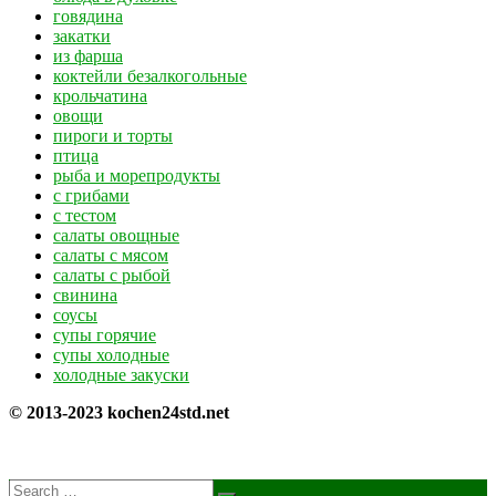
говядина
закатки
из фарша
коктейли безалкогольные
крольчатина
овощи
пироги и торты
птица
рыба и морепродукты
с грибами
с тестом
салаты овощные
салаты с мясом
салаты с рыбой
свинина
соусы
супы горячие
супы холодные
холодные закуски
© 2013-2023 kochen24std.net