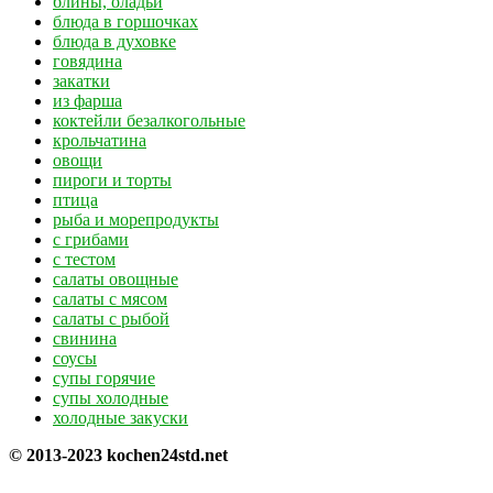
блины, оладьи
блюда в горшочках
блюда в духовке
говядина
закатки
из фарша
коктейли безалкогольные
крольчатина
овощи
пироги и торты
птица
рыба и морепродукты
с грибами
с тестом
салаты овощные
салаты с мясом
салаты с рыбой
свинина
соусы
супы горячие
супы холодные
холодные закуски
© 2013-2023 kochen24std.net