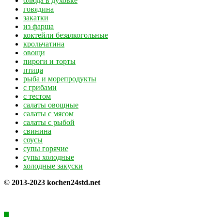
блюда в духовке
говядина
закатки
из фарша
коктейли безалкогольные
крольчатина
овощи
пироги и торты
птица
рыба и морепродукты
с грибами
с тестом
салаты овощные
салаты с мясом
салаты с рыбой
свинина
соусы
супы горячие
супы холодные
холодные закуски
© 2013-2023 kochen24std.net