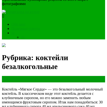
фотографиями
Обо мне
Полезные советы
ru
de
Рубрика:
коктейли
безалкогольные
Коктейль Мягкое Сердце ( Soft Heart )
Коктейль «Мягкое Сердце» — это безалкогольный молочный
коктейль. В классическом виде этот коктейль делается с
клубничным сиропом, но его можно заменить любым
имеющимся фруктовым сиропом. Итак нам понадобиться: 30
мл клубничного сиропа 40 мл апельсинового сока 40 мл