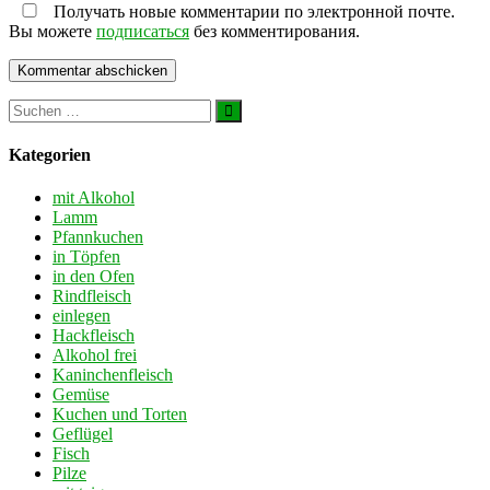
Получать новые комментарии по электронной почте.
Вы можете
подписаться
без комментирования.
Kategorien
mit Alkohol
Lamm
Pfannkuchen
in Töpfen
in den Ofen
Rindfleisch
einlegen
Hackfleisch
Alkohol frei
Kaninchenfleisch
Gemüse
Kuchen und Torten
Geflügel
Fisch
Pilze