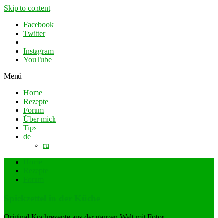
Skip to content
Facebook
Twitter
Instagram
YouTube
Menü
Home
Rezepte
Forum
Über mich
Tips
de
ru
Home
Rezepte
Forum
Spickzettel in der Küche
Original Kochrezepte aus der ganzen Welt mit Fotos