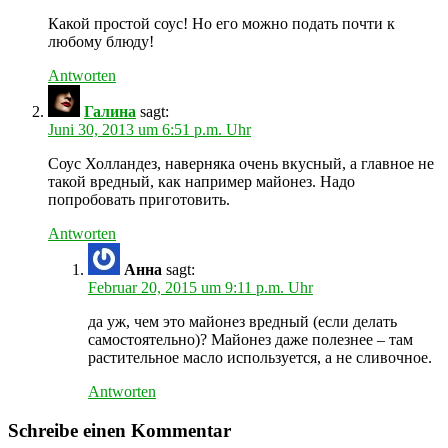
Какой простой соус! Но его можно подать почти к
любому блюду!
Antworten
Галина
sagt:
Juni 30, 2013 um 6:51 p.m. Uhr
Соус Холландез, наверняка очень вкусный, а главное не
такой вредный, как например майонез. Надо
попробовать приготовить.
Antworten
Анна
sagt:
Februar 20, 2015 um 9:11 p.m. Uhr
да уж, чем это майонез вредный (если делать
самостоятельно)? Майонез даже полезнее – там
растительное масло используется, а не сливочное.
Antworten
Schreibe einen Kommentar