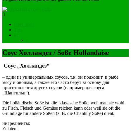
Über mich
Tips
de
ru
Соус Холландез / Soße Hollandaise
Соус „Холландез“
– один из универсальных соусов, т.к. он подходит к рыбе,
мясу и овощам, а также его часто берут за основу для
приготовления других соусов (например для соуса
„Шантильи“).
Die holländische Soße ist die klassische Soße, weil man sie wohl
zu Fisch, Fleisch und Gemüse reichen kann oder weil sie oft die
Grundlage für andere Soßen (z. B. die Chantilly Soße) dient.
ингредиенты
Zutaten: