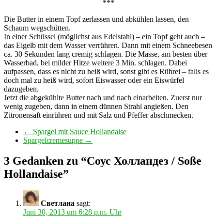
***
Die Butter in einem Topf zerlassen und abkühlen lassen, den
Schaum wegschütten.
In einer Schüssel (möglichst aus Edelstahl) – ein Topf geht auch –
das Eigelb mit dem Wasser verrühren. Dann mit einem Schneebesen
ca. 30 Sekunden lang cremig schlagen. Die Masse, am besten über
Wasserbad, bei milder Hitze weitere 3 Min. schlagen. Dabei
aufpassen, dass es nicht zu heiß wird, sonst gibt es Rührei – falls es
doch mal zu heiß wird, sofort Eiswasser oder ein Eiswürfel
dazugeben.
Jetzt die abgekühlte Butter nach und nach einarbeiten. Zuerst nur
wenig zugeben, dann in einem dünnen Strahl angießen. Den
Zitronensaft einrühren und mit Salz und Pfeffer abschmecken.
←
Spargel mit Sauce Hollandaise
Spargelcremesuppe
→
3 Gedanken zu “
Соус Холландез / Soße
Hollandaise
”
Светлана
sagt:
Juni 30, 2013 um 6:28 p.m. Uhr