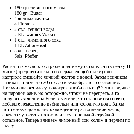
180 гр.сливочного масла
180 gr Butter
4 яичных желтка
4 Eiergelb
2 ст.л. тёплой воды
2 EL warmes Wasser
1 ст.л. лимонного сока
1 EL Zitronensaft
соль, перец
Salz, Pfeffer
Растопить масло в кастрюле и дать ему остыть, снять пенку. В
миске (предпочтительно из нержавеющей стали) или
кастрюле смешайте яичный желток с водой. Затем венчиком
взбивать примерно 30 сек. до кремообразного состояния.
Получившеюся массу, подогревая взбивать ещё 3 мин., лучше
на паровой бане, но осторожно, чтобы не перегреть, а то
получиться яичница.Если заметили, что становится горячо,
добавьте немедленно кубик льда или холодную воду. Затем
потихоньку добавляем охлаждённое растопленное масло,
сначала чуть-чуть, потом вливаем тоненькой струйкой
остальное. Теперь вливаем лимонный сок, солим и перчим по
вкусу.