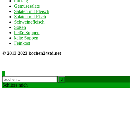
mit teig
Gemüsesalate
Salaten mit Fleisch
Salaten mit Fisch
Schweinefleisch
Soßen
heiße Suppen
kalte Suppen
Feinkost
© 2013-2023 kochen24std.net
Schliess mich