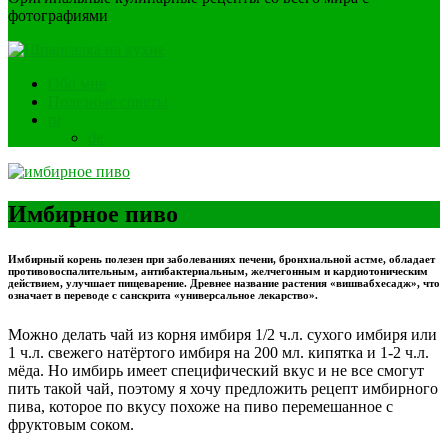
фотографиями
Обо мне
Полезные советы
ru
de
Имбирное пиво
Имбирный корень полезен при заболеваниях печени, бронхиальной астме, обладает
противовоспалительным, антибактериальным, желчегонным и кардиотоническим
действием, улучшает пищеварение. Древнее название растения «вишвабхесадж», что
означает в переводе с санскрита «универсальное лекарство».
Можно делать чай из корня имбиря 1/2 ч.л. сухого имбиря или
1 ч.л. свежего натёртого имбиря на 200 мл. кипятка и 1-2 ч.л.
мёда. Но имбирь имеет специфический вкус и не все смогут
пить такой чай, поэтому я хочу предложить рецепт имбирного
пива, которое по вкусу похоже на пиво перемешанное с
фруктовым соком.