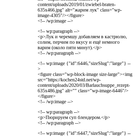
content/uploads/2019/01/zwiebel-braten-
635x466.jpg" alt="жарим лук" class="wp-
image-4305"/></figure>
<!-- /wp:image -->
<!-- wp:paragraph -->
<p>Лук и черемшу добавляем в кастрюлю,
солим, перчим по вкусу и ещё немного
варим (около пяти минут).</p>
<!-- /wp:paragraph -->
<!-- wp:image {"id":6446,"sizeSlug":"large"} --
>
<figure class="wp-block-image size-large"><img
src="https://kochen24std.net/wp-
content/uploads/2020/03/Barlauchsuppe_rezept-
635x486.jpg" alt="" class="wp-image-6446"/>
</figure>
<!-- /wp:image -->
<!-- wp:paragraph -->
<p>Пюрируем суп блендером.</p>
<!-- /wp:paragraph -->
<!-- wp:image {"id":6447,"sizeSlug":"large"} --