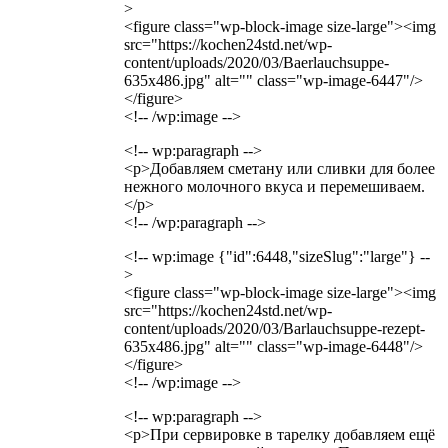
>
<figure class="wp-block-image size-large"><img
src="https://kochen24std.net/wp-
content/uploads/2020/03/Baerlauchsuppe-
635x486.jpg" alt="" class="wp-image-6447"/>
</figure>
<!-- /wp:image -->
<!-- wp:paragraph -->
<p>Добавляем сметану или сливки для более
нежного молочного вкуса и перемешиваем.
</p>
<!-- /wp:paragraph -->
<!-- wp:image {"id":6448,"sizeSlug":"large"} --
>
<figure class="wp-block-image size-large"><img
src="https://kochen24std.net/wp-
content/uploads/2020/03/Barlauchsuppe-rezept-
635x486.jpg" alt="" class="wp-image-6448"/>
</figure>
<!-- /wp:image -->
<!-- wp:paragraph -->
<p>При сервировке в тарелку добавляем ещё