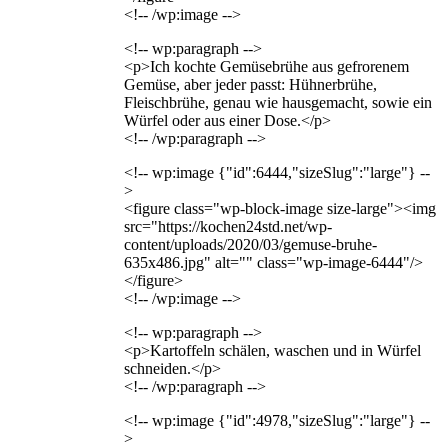
<!-- /wp:image -->
<!-- wp:paragraph -->
<p>Ich kochte Gemüsebrühe aus gefrorenem
Gemüse, aber jeder passt: Hühnerbrühe,
Fleischbrühe, genau wie hausgemacht, sowie ein
Würfel oder aus einer Dose.</p>
<!-- /wp:paragraph -->
<!-- wp:image {"id":6444,"sizeSlug":"large"} --
>
<figure class="wp-block-image size-large"><img
src="https://kochen24std.net/wp-
content/uploads/2020/03/gemuse-bruhe-
635x486.jpg" alt="" class="wp-image-6444"/>
</figure>
<!-- /wp:image -->
<!-- wp:paragraph -->
<p>Kartoffeln schälen, waschen und in Würfel
schneiden.</p>
<!-- /wp:paragraph -->
<!-- wp:image {"id":4978,"sizeSlug":"large"} --
>