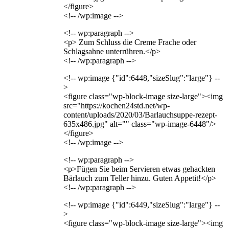
</figure>
<!-- /wp:image -->
<!-- wp:paragraph -->
<p> Zum Schluss die Creme Frache oder
Schlagsahne unterrühren.</p>
<!-- /wp:paragraph -->
<!-- wp:image {"id":6448,"sizeSlug":"large"} --
>
<figure class="wp-block-image size-large"><img
src="https://kochen24std.net/wp-
content/uploads/2020/03/Barlauchsuppe-rezept-
635x486.jpg" alt="" class="wp-image-6448"/>
</figure>
<!-- /wp:image -->
<!-- wp:paragraph -->
<p>Fügen Sie beim Servieren etwas gehackten
Bärlauch zum Teller hinzu. Guten Appetit!</p>
<!-- /wp:paragraph -->
<!-- wp:image {"id":6449,"sizeSlug":"large"} --
>
<figure class="wp-block-image size-large"><img