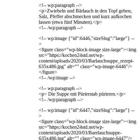
<!-- wp:paragraph -->
<p>Zwiebeln und Bärlauch in den Topf geben,
Salz, Pfeffer abschmecken und kurz aufkochen
lassen (etwa fünf Minuten).</p>
<!-- /wp:paragraph -->
<!-- wp:image {"id":6446,"sizeSlug":"large"} --
>
<figure class="wp-block-image size-large"><img
src="https://kochen24std.net/wp-
content/uploads/2020/03/Barlauchsuppe_rezept-
635x486.jpg" alt="" class="wp-image-6446"/>
</figure>
<!-- /wp:image -->
<!-- wp:paragraph -->
<p> Die Suppe mit Pürierstab pürieren.</p>
<!-- /wp:paragraph -->
<!-- wp:image {"id":6447,"sizeSlug":"large"} --
>
<figure class="wp-block-image size-large"><img
src="https://kochen24std.net/wp-
content/uploads/2020/03/Baerlauchsuppe-
635x486.jpg" alt="" class="wp-image-6447"/>