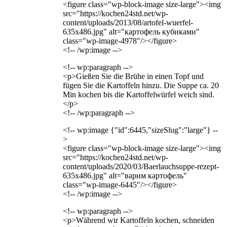
<figure class="wp-block-image size-large"><img
src="https://kochen24std.net/wp-
content/uploads/2013/08/artofel-wuerfel-
635x486.jpg" alt="картофель кубиками"
class="wp-image-4978"/></figure>
<!-- /wp:image -->
<!-- wp:paragraph -->
<p>Gießen Sie die Brühe in einen Topf und
fügen Sie die Kartoffeln hinzu. Die Suppe ca. 20
Min kochen bis die Kartoffelwürfel weich sind.
</p>
<!-- /wp:paragraph -->
<!-- wp:image {"id":6445,"sizeSlug":"large"} --
>
<figure class="wp-block-image size-large"><img
src="https://kochen24std.net/wp-
content/uploads/2020/03/Baerlauchsuppe-rezept-
635x486.jpg" alt="варим картофель"
class="wp-image-6445"/></figure>
<!-- /wp:image -->
<!-- wp:paragraph -->
<p>Während wir Kartoffeln kochen, schneiden