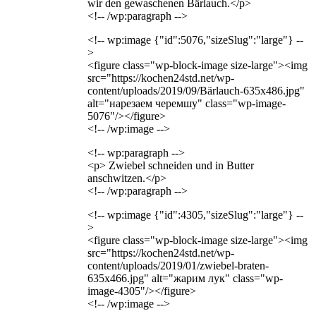
wir den gewaschenen Bärlauch.</p>
<!-- /wp:paragraph -->
<!-- wp:image {"id":5076,"sizeSlug":"large"} --
>
<figure class="wp-block-image size-large"><img
src="https://kochen24std.net/wp-
content/uploads/2019/09/Bärlauch-635x486.jpg"
alt="нарезаем черемшу" class="wp-image-
5076"/></figure>
<!-- /wp:image -->
<!-- wp:paragraph -->
<p> Zwiebel schneiden und in Butter
anschwitzen.</p>
<!-- /wp:paragraph -->
<!-- wp:image {"id":4305,"sizeSlug":"large"} --
>
<figure class="wp-block-image size-large"><img
src="https://kochen24std.net/wp-
content/uploads/2019/01/zwiebel-braten-
635x466.jpg" alt="жарим лук" class="wp-
image-4305"/></figure>
<!-- /wp:image -->