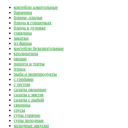
коктейли алкогольные
баранина
блины, оладьи
блюда в горшочках
блюда в духовке
говядина
закатки
из фарша
коктейли безалкогольные
крольчатина
овощи
пироги и торты
птица
рыба и морепродукты
с грибами
с тестом
салаты овощные
салаты с мясом
салаты с рыбой
свинина
соусы
супы горячие
супы холодные
холодные закуски