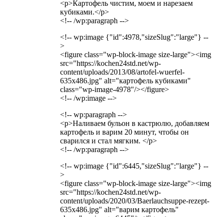
<p>Картофель чистим, моем и нарезаем
кубиками.</p>
<!-- /wp:paragraph -->
<!-- wp:image {"id":4978,"sizeSlug":"large"} --
>
<figure class="wp-block-image size-large"><img
src="https://kochen24std.net/wp-
content/uploads/2013/08/artofel-wuerfel-
635x486.jpg" alt="картофель кубиками"
class="wp-image-4978"/></figure>
<!-- /wp:image -->
<!-- wp:paragraph -->
<p>Наливаем бульон в кастрюлю, добавляем
картофель и варим 20 минут, чтобы он
сварился и стал мягким. </p>
<!-- /wp:paragraph -->
<!-- wp:image {"id":6445,"sizeSlug":"large"} --
>
<figure class="wp-block-image size-large"><img
src="https://kochen24std.net/wp-
content/uploads/2020/03/Baerlauchsuppe-rezept-
635x486.jpg" alt="варим картофель"