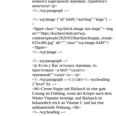
немного нарезанной черемши. Приятного
аппетита!</p>
<!-- /wp:paragraph -->
<!-- wp:image {"id":6449,"sizeSlug":"large"} --
>
<figure class="wp-block-image size-large"><img
src="https://kochen24std.net/wp-
content/uploads/2020/03/Baerlauchsuppe_rezept-
635x486.jpg" alt="" class="wp-image-6449"/>
</figure>
<!-- /wp:image -->
<!-- wp:paragraph -->
<p>Если у Вас осталась черемша, то
приготовьте <a href="/салат-с-
черемшой/">салат</a>.</p>
<!-- /wp:paragraph -->{:}{:de}<!-- wp:heading
{"level":6} -->
<h6>Creme-Suppe mit Bärlauch ist eine gute
Lösung im Frühling, wenn der Körper nach dem
Winter Vitamine benötigt, und Bärlauch ist
bekanntlich reich an Vitamin C und hat eine
antibakterielle Wirkung.</h6>
<!-- /wp:heading -->