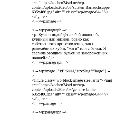
src="https://kochen24std.net/wp-
content/uploads/2020/03/zutaten-Barlauchsuppe-
635x486.jpg" alt="" class="wp-image-6443"/>
</figure>
<!-- /wp:image -->
<!-- wp:paragraph -->
<p>Бульон подойдёт любой овощной,
куриный или мясной, ровно как
собственного приготовления, так и
разведённых кубик "маги" или с банки. Я
сварила овощной бульон из замороженных
овощей.</p>
<!-- /wp:paragraph -->
<!-- wp:image {"id":6444,"sizeSlug":"large"} --
>
<figure class="wp-block-image size-large"><img
src="https://kochen24std.net/wp-
content/uploads/2020/03/gemuse-bruhe-
635x486.jpg" alt="" class="wp-image-6444"/>
</figure>
<!-- /wp:image -->
<!-- wp:paragraph -->