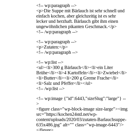
<!-- wp:paragraph -->
<p>Die Suppe mit Bärlauch ist sehr schnell und
einfach kochen, aber gleichzeitig ist es sehr
lecker und herzhaft. Bärlauch gibt ihm einen
ungewöhnlichen pikanten Geschmack.</p>
<!-- /wp:paragraph -->
<!-- wp:paragraph -->
<p>Zutaten:</p>
<!-- /wp:paragraph -->
<!-- wp:list -->
<ul><li>300 g Bärlauch</li><li>ein Liter
Brühe</li><li>4 Kartoffeln</li><li>Zwiebel</li>
<li>Butter</li><li>200 g Greme Frache</li>
<li>Salz und Pfeffer</li></ul>
<!-- /wp:list -->
<!-- wp:image {"id":6443,"sizeSlug":"large"} --
>
<figure class="wp-block-image size-large"><img
src="https://kochen24std.net/wp-
content/uploads/2020/03/zutaten-Barlauchsuppe-
635x486.jpg" alt="" class="wp-image-6443"/>
</figure>