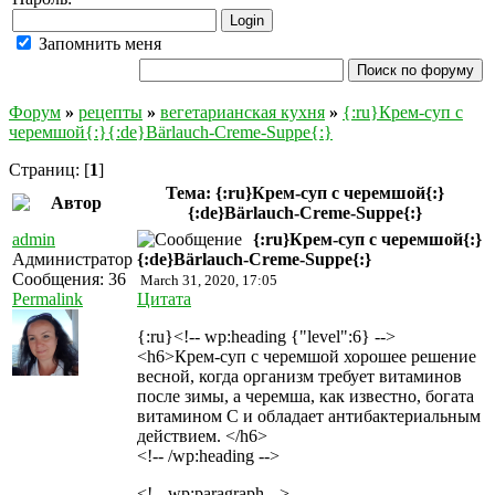
Запомнить меня
Форум
»
рецепты
»
вегетарианская кухня
»
{:ru}Крем-суп с
черемшой{:}{:de}Bärlauch-Creme-Suppe{:}
Страниц: [
1
]
Тема: {:ru}Крем-суп с черемшой{:}
Автор
{:de}Bärlauch-Creme-Suppe{:}
admin
{:ru}Крем-суп с черемшой{:}
Администратор
{:de}Bärlauch-Creme-Suppe{:}
Сообщения: 36
March 31, 2020, 17:05
Permalink
Цитата
{:ru}<!-- wp:heading {"level":6} -->
<h6>Крем-суп с черемшой хорошее решение
весной, когда организм требует витаминов
после зимы, а черемша, как известно, богата
витамином С и обладает антибактериальным
действием. </h6>
<!-- /wp:heading -->
<!-- wp:paragraph -->