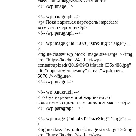
class="wp-image-6445"/></figure>
<!-- /wp:image -->
<!-- wp:paragraph -->
<p>Пока вариться картофель нарезаем
вымытую черемшу.</p>
<!-- /wp:paragraph -->
<!-- wp:image {"id":5076,"sizeSlug":"large"} --
>
<figure class="wp-block-image size-large"><img
src="https://kochen24std.net/wp-
content/uploads/2019/09/Bärlauch-635x486.jpg"
alt="нарезаем черемшу" class="wp-image-
5076"/></figure>
<!-- /wp:image -->
<!-- wp:paragraph -->
<p>Лук нарезаем и обжариваем до
золотистого цвета на сливочном масле. </p>
<!-- /wp:paragraph -->
<!-- wp:image {"id":4305,"sizeSlug":"large"} --
>
<figure class="wp-block-image size-large"><img
src="https://kochen24std.net/wp-