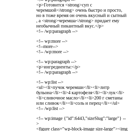
<p>Готовится <strong>суп с
черемшой</strong> очень быстро и просто,
но в тоже время он очень вкусный и сытный
, а <strong>черемша</strong> придает ему
необычный пикантный вкус.</p>
<!-- /wp:paragraph -->
<!-- wp:more -->
<!--more-->
<!-- /wp:more -->
<!-- wp:paragraph -->
<p>ингредиенты:</p>
<!-- /wp:paragraph -->
<!-- wp:list -->
<ul><li>пучок черемши</li><li>литр
бульона</li><li>4 картофеля</li><li>лук</li>
<li>сливочное масло</li><li>200 г сметаны
или сливок</li><li>соль и перец</li></ul>
<!-- /wp:list -->
<!-- wp:image {"id":6443,"sizeSlug":"large"} --
>
<figure class="wp-block-image size-large"><img