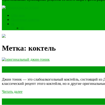
Обо мне
Полезные советы
ru
de
Метка:
коктель
Джин тоник
Джин тоник — это слабоалкогольный коктейль, состоящий из Д
классический рецепт этого коктейля, но и другие оригинальны
Читать далее
Коктейль Мягкое Сердце ( Soft Heart )