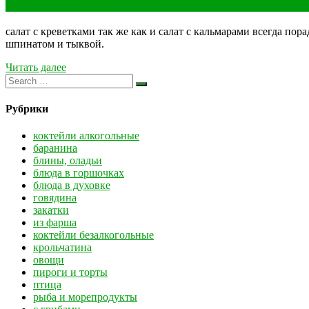
Салат с креветками и тыквой
салат с креветками так же как и салат с кальмарами всегда п
шпинатом и тыквой.
Читать далее
Рубрики
коктейли алкогольные
баранина
блины, оладьи
блюда в горшочках
блюда в духовке
говядина
закатки
из фарша
коктейли безалкогольные
крольчатина
овощи
пироги и торты
птица
рыба и морепродукты