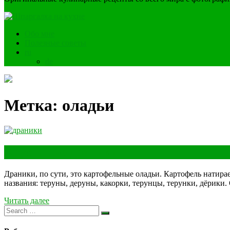
Обо мне
Полезные советы
ru
de
Метка:
оладьи
Хрустящие драники
Драники, по сути, это картофельные оладьи. Картофель натира
названия: теруны, деруны, какорки, терунцы, терунки, дёрики.
Читать далее