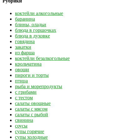
Рубрики
коктейли алкогольные
баранина
блины, оладьи
блюда в горшочках
блюда в духовке
говядина
закатки
из фарша
коктейли безалкогольные
крольчатина
овощи
пироги и торты
птица
рыба и морепродукты
с грибами
с тестом
салаты овощные
салаты с мясом
салаты с рыбой
свинина
соусы
супы горячие
супы холодные