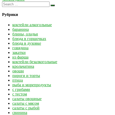
Рубрики
коктейли алкогольные
баранина
блины, оладьи
блюда в горшочках
блюда в духовке
говядина
закатки
из фарша
коктейли безалкогольные
крольчатина
овощи
пироги и торты
птица
рыба и морепродукты
с грибами
с тестом
салаты овощные
салаты с мясом
салаты с рыбой
свинина