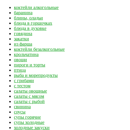
коктейли алкогольные
баранина
блины, оладьи
блюда в горшочках
блюда в духовке
говядина
закатки
из фарша
коктейли безалкогольные
крольчатина
овощи
пироги и торты
птица
рыба и морепродукты
с грибами
с тестом
салаты овощные
салаты с мясом
салаты с рыбой
свинина
соусы
супы горячие
супы холодные
холодные закуски