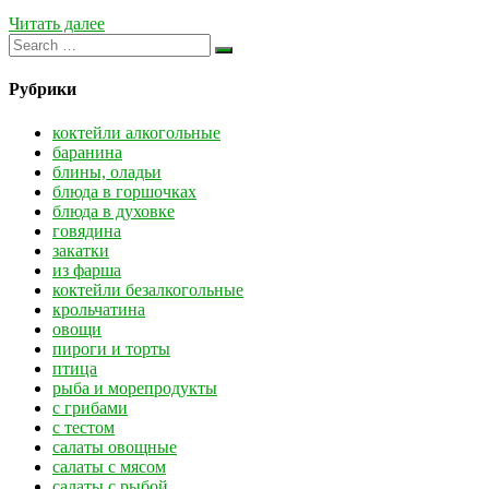
Читать далее
Рубрики
коктейли алкогольные
баранина
блины, оладьи
блюда в горшочках
блюда в духовке
говядина
закатки
из фарша
коктейли безалкогольные
крольчатина
овощи
пироги и торты
птица
рыба и морепродукты
с грибами
с тестом
салаты овощные
салаты с мясом
салаты с рыбой