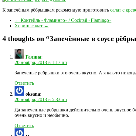
К запечёным рёбрышкам рекомендую приготовить
салат с кре
←
Коктейль «Фламинго» / Cocktail «Flamingo»
Херинг салат
→
4 thoughts on “
Запечённые в соусе рёбр
Галина
:
20 ноября, 2013 в 1:17 пп
Запеченые ребрышки это очень вкусно. А я как-то никог
Ответить
oksana
:
20 ноября, 2013 в 5:33 пп
Да запеченные ребрышки действительно очень вкусное б
очень вкусно и необычно.
Ответить