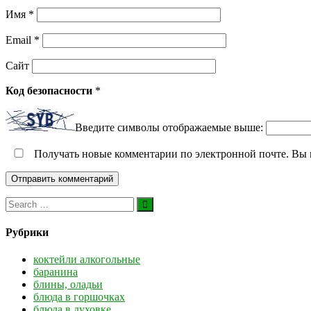
Имя
*
Email
*
Сайт
Код безопасности
*
Введите символы отображаемые выше:
Получать новые комментарии по электронной почте. Вы
Рубрики
коктейли алкогольные
баранина
блины, оладьи
блюда в горшочках
блюда в духовке