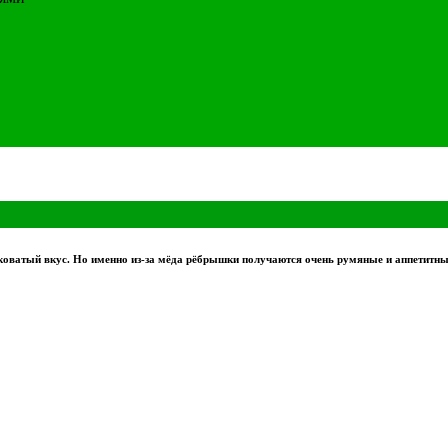
оватый вкус. Но именно из-за мёда рёбрышки получаются очень румяные и аппетитн