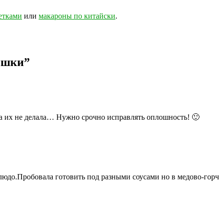
ветками
или
макароны по китайски
.
ышки
”
да их не делала… Нужно срочно исправлять оплошность! 🙂
людо.Пробовала готовить под разными соусами но в медово-гор