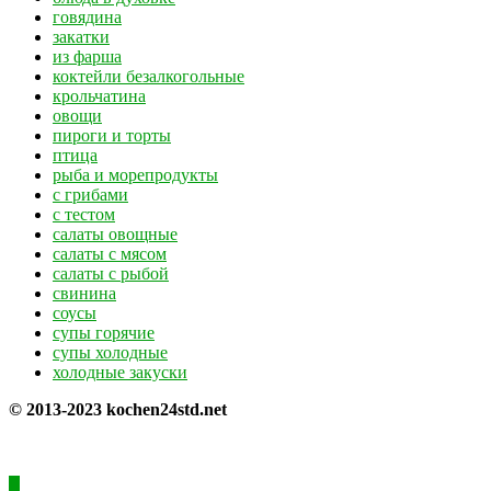
говядина
закатки
из фарша
коктейли безалкогольные
крольчатина
овощи
пироги и торты
птица
рыба и морепродукты
с грибами
с тестом
салаты овощные
салаты с мясом
салаты с рыбой
свинина
соусы
супы горячие
супы холодные
холодные закуски
© 2013-2023 kochen24std.net