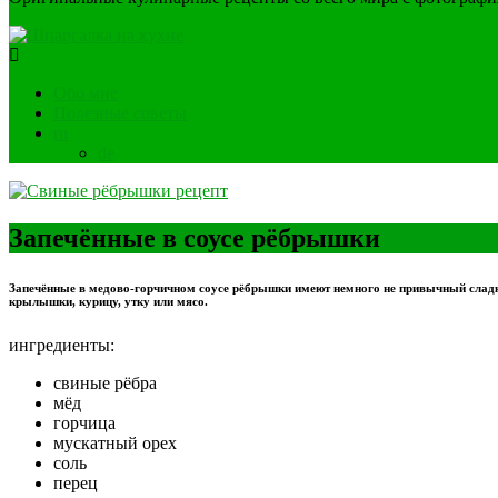
Обо мне
Полезные советы
ru
de
Запечённые в соусе рёбрышки
Запечённые в медово-горчичном соусе рёбрышки имеют немного не привычный сладк
крылышки, курицу, утку или мясо.
ингредиенты:
свиные рёбра
мёд
горчица
мускатный орех
соль
перец