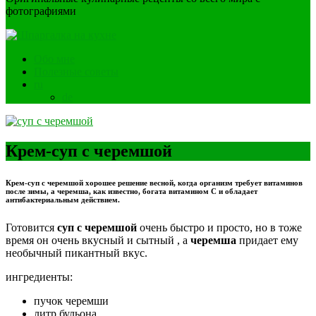
фотографиями
Обо мне
Полезные советы
ru
de
Крем-суп с черемшой
Крем-суп с черемшой хорошее решение весной, когда организм требует витаминов
после зимы, а черемша, как известно, богата витамином С и обладает
антибактериальным действием.
Готовится
суп с черемшой
очень быстро и просто, но в тоже
время он очень вкусный и сытный , а
черемша
придает ему
необычный пикантный вкус.
ингредиенты:
пучок черемши
литр бульона