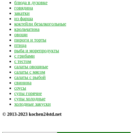
блюда в духовке
говядина
закатки
из фарша
коктейли безалкогольные
крольчатина
овощи
пироги и торты
птица
рыба и морепродукты
с грибами
с тестом
салаты овощные
салаты с мясом
салаты с рыбой
свинина
соусы
супы горячие
супы холодные
холодные закуски
© 2013-2023 kochen24std.net