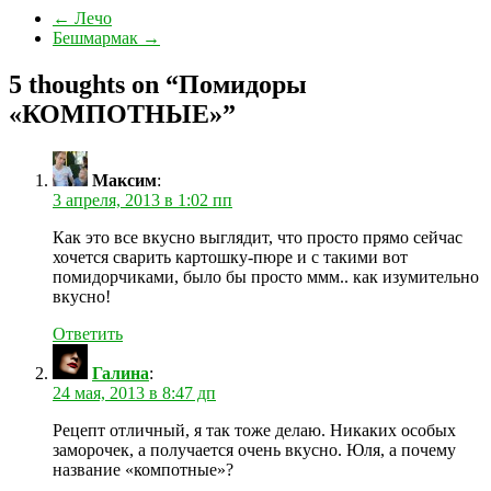
←
Лечо
Бешмармак
→
5 thoughts on “
Помидоры
«КОМПОТНЫЕ»
”
Максим
:
3 апреля, 2013 в 1:02 пп
Как это все вкусно выглядит, что просто прямо сейчас
хочется сварить картошку-пюре и с такими вот
помидорчиками, было бы просто ммм.. как изумительно
вкусно!
Ответить
Галина
:
24 мая, 2013 в 8:47 дп
Рецепт отличный, я так тоже делаю. Никаких особых
заморочек, а получается очень вкусно. Юля, а почему
название «компотные»?