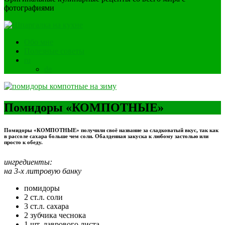
фотографиями
Обо мне
Полезные советы
ru
de
Помидоры «КОМПОТНЫЕ»
Помидоры «КОМПОТНЫЕ» получили своё название за сладковатый вкус, так как
в рассоле сахара больше чем соли. Обалденная закуска к любому застолью или
просто к обеду.
ингредиенты:
на 3-х литровую банку
помидоры
2 ст.л. соли
3 ст.л. сахара
2 зубчика чеснока
1 шт. лаврового листа