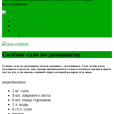
фотографиями
Обо мне
Полезные советы
ru
de
Солёное сало по-домашнему
Солёное сало по-домашнему нельзя сравнить с магазинным. Сало лучше всего
засаливать в рассоле, оно хорошо пропитывается солью и чесноком внутри и прямо
тает во рту, если знаешь главный секрет, который раскрою чуть ниже.
ингредиенты:
2 кг .сала
4 шт. лаврового листа
6 шт. перца горошком
1 л. воды
6 ст.л. соли
чеснок