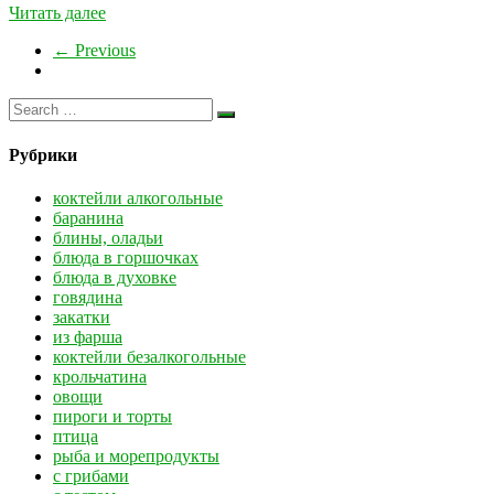
Читать далее
← Previous
Рубрики
коктейли алкогольные
баранина
блины, оладьи
блюда в горшочках
блюда в духовке
говядина
закатки
из фарша
коктейли безалкогольные
крольчатина
овощи
пироги и торты
птица
рыба и морепродукты
с грибами