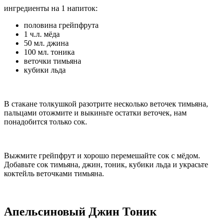
ингредиенты на 1 напиток:
половина грейпфрута
1 ч.л. мёда
50 мл. джина
100 мл. тоника
веточки тимьяна
кубики льда
В стакане толкушкой разотрите несколько веточек тимьяна,
пальцами отожмите и выкиньте остатки веточек, нам
понадобится только сок.
Выжмите грейпфрут и хорошо перемешайте сок с мёдом.
Добавьте сок тимьяна, джин, тоник, кубики льда и украсьте
коктейль веточками тимьяна.
Апельсиновый Джин Тоник