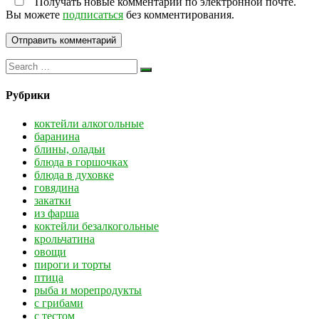
Получать новые комментарии по электронной почте.
Вы можете
подписаться
без комментирования.
Рубрики
коктейли алкогольные
баранина
блины, оладьи
блюда в горшочках
блюда в духовке
говядина
закатки
из фарша
коктейли безалкогольные
крольчатина
овощи
пироги и торты
птица
рыба и морепродукты
с грибами
с тестом