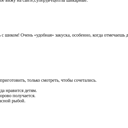
кое вижу на сайте,супер))Рецепты шикарные.
ь с шиком! Очень «удобная» закуска, особенно, когда отмечаешь
риготовить, только смотреть, чтобы сочетались.
да нравится детям.
дорово получается.
расной рыбой.