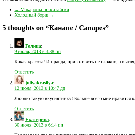
←
Макароны по-китайски
Холодный борщ
→
5 thoughts on “
Канапе / Canapes
”
Галина
:
9 июля, 2013 в 3:38 пп
Какая красота! И правда, приготовить не сложно, а выгля
Ответить
juliyakrasilya
:
12 июля, 2013 в 10:47 дп
Люблю такую вкуснятинку! Больше всего мне нравится ка
Ответить
Екатерина
:
30 июля, 2013 в 6:14 пп