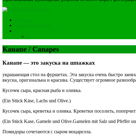
Обо мне
Полезные советы
ru
de
Канапе / Canapes
Канапе — это закуска на шпажках
украшающая стол на фуршетах. Эта закуска очень быстро заняла
вкусна, оригинальна и красива. Существует огромное разнообр
Кусочек сыра, красная рыба и оливка.
(Ein Stück Käse, Lachs und Olive.)
Кусочек сыра, креветка и оливка. Креветки посолить, поперчит
(Ein Stück Kase, Garnele und Olive.Garnelen mit Salz und Pfeffer un
Помидоры сочетаются с сыром моцарелла.