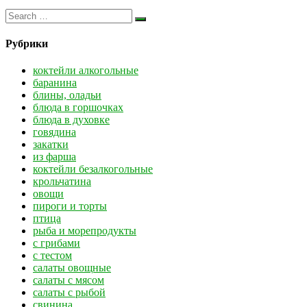
Рубрики
коктейли алкогольные
баранина
блины, оладьи
блюда в горшочках
блюда в духовке
говядина
закатки
из фарша
коктейли безалкогольные
крольчатина
овощи
пироги и торты
птица
рыба и морепродукты
с грибами
с тестом
салаты овощные
салаты с мясом
салаты с рыбой
свинина