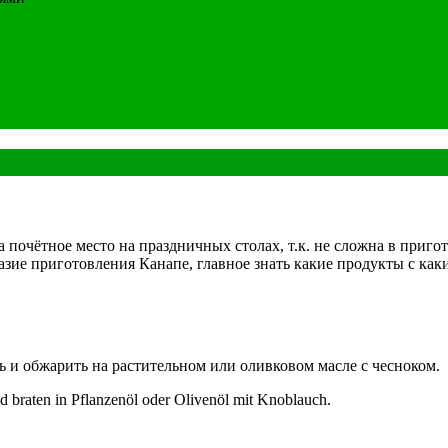
 почётное место на праздничных столах, т.к. не сложна в пригот
азие приготовления Канапе, главное знать какие продукты с как
ь и обжарить на растительном или оливковом масле с чесноком.
d braten in Pflanzenöl oder Olivenöl mit Knoblauch.