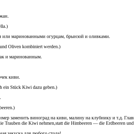
жан.
la.)
или маринованными огурцам, брынзой и оливками.
und Oliven kombiniert werden.)
 так и маринованным.
чек киви.
h ein Stück Kiwi dazu geben.)
.
beeren.)
мер заменить виноград на киви, малину на клубнику и т.д. Гла
ie Trauben die Kiwi nehmen,statt die Himbeeren — die Erdbeeren und s
ая закуска для любого стола!