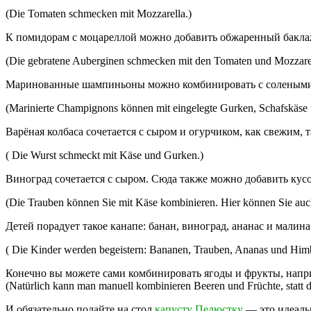
(Die Tomaten schmecken mit Mozzarella.)
К помидорам с моцареллой можно добавить обжаренный бакла
(Die gebratene Auberginen schmecken mit den Tomaten und Mozzarel
Маринованные шампиньоны можно комбинировать с солеными 
(Marinierte Champignons können mit eingelegte Gurken, Schafskäse 
Варёная колбаса сочетается с сыром и огурчиком, как свежим,
( Die Wurst schmeckt mit Käse und Gurken.)
Виноград сочетается с сыром. Сюда также можно добавить кусо
(Die Trauben können Sie mit Käse kombinieren. Hier können Sie auc
Детей порадует такое канапе: банан, виноград, ананас и малина
( Die Kinder werden begeistern: Bananen, Trauben, Ananas und Him
Конечно вы можете сами комбинировать ягоды и фрукты, напри
(Natürlich kann man manuell kombinieren Beeren und Früchte, statt d
И обязательно подайте на стол
капусту Пелюстку
— это идеальн