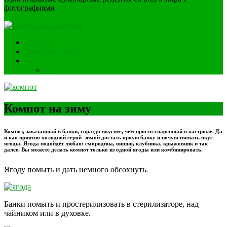
фотографиями
Обо мне
Полезные советы
ru
de
Компот на зиму
Компот, закатанный в банки, гораздо вкуснее, чем просто сваренный в кастрюле. Да
и как приятно холодной серой зимой достать яркую банку и почувствовать вкус
ягоды. Ягода подойдёт любая: смородина, вишня, клубника, крыжовник и так
далее. Вы можете делать компот только из одной ягоды или комбинировать.
Ягоду помыть и дать немного обсохнуть.
Банки помыть и простерилизовать в стерилизаторе, над
чайником или в духовке.