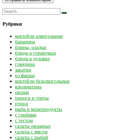
Рубрики
коктейли алкогольные
баранина
блины, оладьи
блюда в горшочках
блюда в духовке
говядина
закатки
из фарша
коктейли безалкогольные
крольчатина
овощи
пироги и торты
птица
рыба и морепродукты
с грибами
с тестом
салаты овощные
салаты с мясом
салаты с рыбой