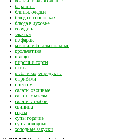
коктейли алкогольные
баранина
блины, оладьи
блюда в горшочках
блюда в духовке
говядина
закатки
из фарша
коктейли безалкогольные
крольчатина
овощи
пироги и торты
птица
рыба и морепродукты
с грибами
с тестом
салаты овощные
салаты с мясом
салаты с рыбой
свинина
соусы
супы горячие
супы холодные
холодные закуски