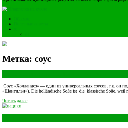
Обо мне
Полезные советы
ru
de
Метка:
соус
Соус Холландез / Soße Hollandaise
Соус «Холландез» — один из универсальных соусов, т.к. он под
«Шантильи»). Die holländische Soße ist die klassische Soße, weil 
Читать далее
Цацики