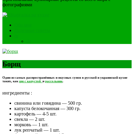
фотографиями
Обо мне
Полезные советы
ru
de
Борщ
Один из самых распространённых и вкусных супов в русской и украинской кухне
таких, как
щи с капустой
и
рассольник
.
ингредиенты :
свинина или говядина — 500 гр.
капуста белокочанная — 300 гр.
картофель — 4-5 шт.
свекла — 2 шт.
морковь — 1 шт.
лук репчатый — 1 шт.