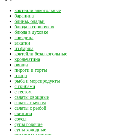
коктейли алкогольные
баранина
блины, оладьи
блюда в горшочках
блюда в духовке
говядина
закатки
из фарша
коктейли безалкогольные
крольчатина
овощи
пироги и торты
птица
рыба и морепродукты
с грибами
с тестом
салаты овощные
салаты с мясом
салаты с рыбой
свинина
соусы
супы горячие
супы холодные