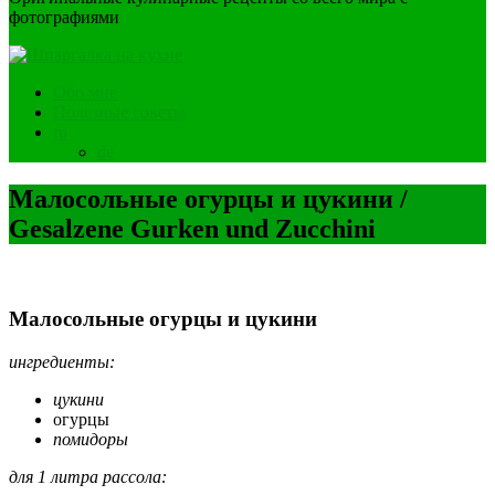
фотографиями
Обо мне
Полезные советы
ru
de
Малосольные огурцы и цукини /
Gesalzene Gurken und Zucchini
Малосольные огурцы и цукини
ингредиенты:
цукини
огурцы
помидоры
для 1 литра рассола: