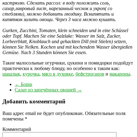
кастрюлю. Сделать рассол: в воду положить соль,
сахар,лавровый лист, нарезанный чеснок и укроп( со
стеблями), можно добавить гвоздику. Вскипятить и
кипятком залить овощи. Через 3 часа можно кушать.
Gurken, Zucchini, Tomaten, klein schneiden und in eine Schüssel
oder Topf. Machen Sie eine Salzlake: Wasser im Salz, Zucker,
Lorbeerblatt, Knoblauch und gehackten Dill (mit Stielen) setzen,
können Sie Nelken. Kochen und mit kochendem Wasser übergießen
Gemüse. Nach 3 Stunden können Sie essen.
Такие малосольные огурчики, цукини и помидорки подойдут
практически к любому блюду, но особенно к таким как:
шашлык
,
курочка
,
мясо в духовке
,
бефстроганов
и
макароны
.
←
Борщ
Салат из запечённых овощей
→
Добавить комментарий
Ваш адрес email не будет опубликован.
Обязательные поля
помечены
*
Комментарий