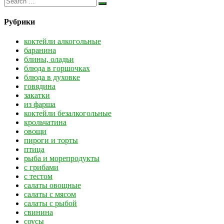
Рубрики
коктейли алкогольные
баранина
блины, оладьи
блюда в горшочках
блюда в духовке
говядина
закатки
из фарша
коктейли безалкогольные
крольчатина
овощи
пироги и торты
птица
рыба и морепродукты
с грибами
с тестом
салаты овощные
салаты с мясом
салаты с рыбой
свинина
соусы