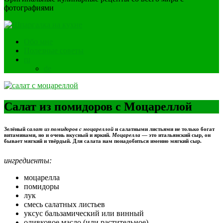
фотографиями
Обо мне
Полезные советы
ru
de
Салат из помидоров с Моцареллой
Зелёный с
алат из помидоров с моцареллой
и салатными листьями не только богат
витаминами, но и очень вкусный и яркий.
Моцарелла
— это итальянский сыр, он
бывает мягкий и твёрдый. Для салата нам понадобиться именно мягкий сыр.
ингредиенты:
моцарелла
помидоры
лук
смесь салатных листьев
уксус бальзамический или винный
оливковое масло (или растительное)