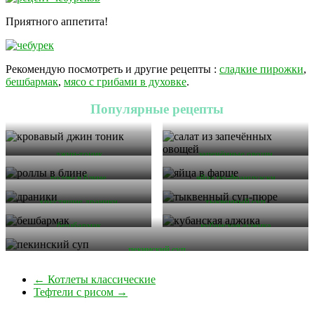
Приятного аппетита!
Рекомендую посмотреть и другие рецепты :
сладкие пирожки
,
бешбармак
,
мясо с грибами в духовке
.
Популярные рецепты
джин-тоник
запечённые овощи
роллы в блине
яйца по-французски
хрустящие драники
тыквенный суп
бешбармак
кубанская аджика
пекинский суп
←
Котлеты классические
Тефтели с рисом
→