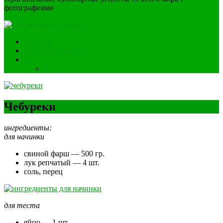
фотографиями
Обо мне
Полезные советы
ru
de
Чебуреки
ингредиенты:
для начинки
свиной фарш — 500 гр.
лук репчатый — 4 шт.
соль, перец
для теста
яйцо — 1 шт.